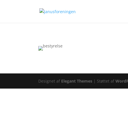
Designet af
Elegant Themes
| Støttet af
WordP